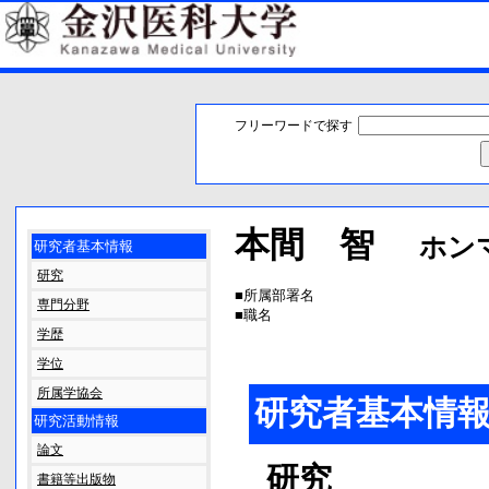
フリーワードで探す
本間 智
ホン
研究者基本情報
研究
■
所属部署名
専門分野
■
職名
学歴
学位
所属学協会
研究者基本情
研究活動情報
論文
研究
書籍等出版物