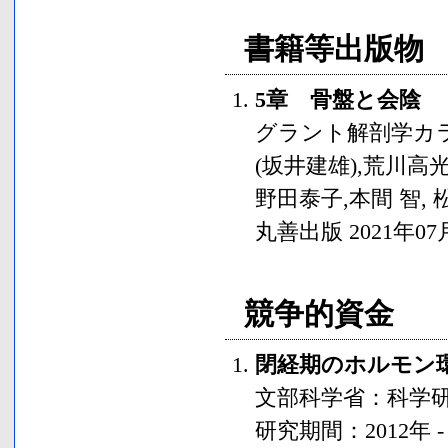
書籍等出版物
5章 骨盤と会陰
グラント解剖学カ
(坂井建雄),荒川高光
野田泰子,本間 智,
丸善出版
2021年07
競争的資金
閉経期のホルモン
文部科学省
：科学
研究期間：
2012年
-