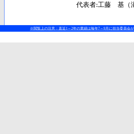
代表者:工藤 基（
※閲覧上の注意：直近1～2年の業績は毎年7～9月に担当委員