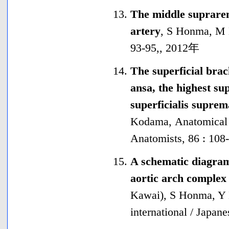
The middle supraren
artery
,
S Honma, M
93-95,
,
2012年
The superficial brach
ansa, the highest sup
superficialis suprem
Kodama
,
Anatomical 
Anatomists
,
86 : 108
A schematic diagram
aortic arch complex 
Kawai), S Honma, Y
international / Japan