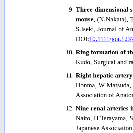
Three-dimensional st
mouse
,
(N.Nakata), 
S.Iseki
,
Journal of A
DOI:
10.1111/joa.123
Ring formation of the
Kudo
,
Surgical and r
Right hepatic artery
Honma, W Matsuda,
Association of Anato
Nine renal arteries 
Naito, H Terayama, 
Japanese Association