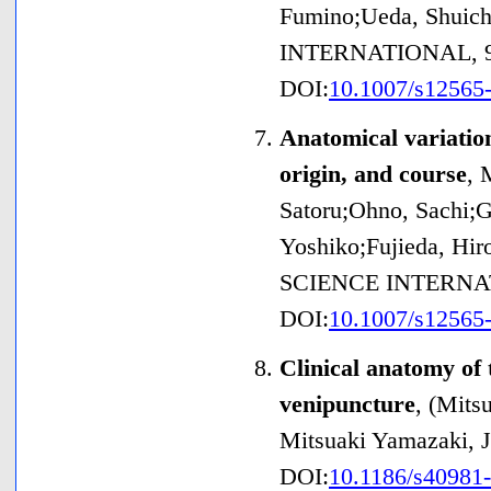
Fumino;Ueda, Shuich
INTERNATIONAL
,
DOI:
10.1007/s12565
Anatomical variatio
origin, and course
,
Satoru;Ohno, Sachi;G
Yoshiko;Fujieda, Hir
SCIENCE INTERN
DOI:
10.1007/s12565
Clinical anatomy of 
venipuncture
,
(Mits
Mitsuaki Yamazaki
,
DOI:
10.1186/s40981