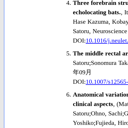
Three forebrain stru
echolocating bats.
,
I
Hase Kazuma, Kobaya
Satoru
,
Neuroscience 
DOI:
10.1016/j.neule
The middle rectal ar
Satoru;Sonomura Tak
年09月
DOI:
10.1007/s12565
Anatomical variation
clinical aspects
,
(Ma
Satoru;Ohno, Sachi;G
Yoshiko;Fujieda, Hir